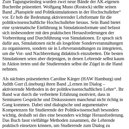
Zum Tagungseinstieg wurden zwei neue Bände der AK-eigenen
Buchreihe präsentiert. Wolfgang Muno (Rostock) stellte seinen
Band „Planspiele und Politiksimulationen in der Hochschullehre“
vor. Er hob die Bedeutung aktivierender Lehrformate für die
politikwissenschaftliche Hochschullehre heraus. Sein Band bietet
eine systematische Einführung in Simulationsformate und befasst
sich insbesondere mit den praktischen Herausforderungen der
Vorbereitung und Durchführung von Simulationen. Er sprach sich
dafür aus, Simulationen nicht als losgelöste Sonderveranstaltungen
zu organisieren, sondern sie in Lehrveranstaltungen zu integrieren,
um die Vor- und Nachbereitung didaktisch einzubetten. Die besten
Simulationen seien aber diejenigen, in denen Lehrende selbst kaum
in Aktion treten und die Studierenden selbst die Zügel in die Hand
nehmen.
Als nächstes präsentierten Caroline Kärger (HAW Hamburg) und
Judith Gurr (Lüneburg) ihren Band „Lernen im Dialog –
aktivierende Methoden in der politikwissenschaftlichen Lehre“. Ihr
Band war durch die verbreitete Erfahrung motiviert, dass in
Seminaren Gespräche und Diskussionen manchmal nicht richtig in
Gang kommen. Dabei sind dialogische und argumentative
Kompetenzen für Studierende der Politikwissenschaft besonders
wichtig, deshalb sei dies eine besonders wichtige Herausforderung.
Das Buch fasst vielfältige Methoden zusammen, die Lehrende
praktisch einsetzen können, um Studierende zum Dialog zu