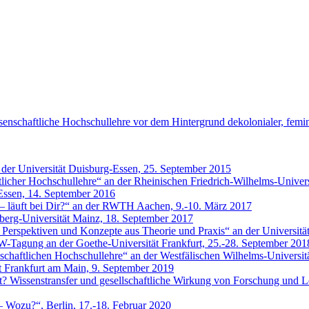
enschaftliche Hochschullehre vor dem Hintergrund dekolonialer, feminis
der Universität Duisburg-Essen, 25. September 2015
tlicher Hochschullehre“ an der Rheinischen Friedrich-Wilhelms-Univer
Essen, 14. September 2016
 – läuft bei Dir?“ an der RWTH Aachen, 9.-10. März 2017
berg-Universität Mainz, 18. September 2017
– Perspektiven und Konzepte aus Theorie und Praxis“ an der Universit
Tagung an der Goethe-Universität Frankfurt, 25.-28. September 201
enschaftlichen Hochschullehre“ an der Westfälischen Wilhelms-Universit
t Frankfurt am Main, 9. September 2019
 Wissenstransfer und gesellschaftliche Wirkung von Forschung und Le
– Wozu?“, Berlin, 17.-18. Februar 2020