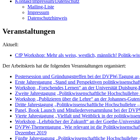
Kontakt/Impressum/Datenschutz
Mailing-Liste
Impressum
Datenschutzhinweis
Veranstaltungen
Aktuell:
CfP Workshop: Mehr als weiss, westlich, männlich! Politik-wiss
Der Arbeitskreis hat die folgenden Veranstaltungen organisiert:
Postersession und Gründungstreffen bei der DVPW-Tagung an 
Erste Jahrestagung „Stand und Perspektiven politikwissenschaf
Workshop „Forschendes Lernen“ an der Universität Duisburg-
Zweite Jahrestagung „Politikwissenschaftliche Hochschullehre
Workshop „Publizieren über die Lehre“ an der Johannes-Guten
Dritte Jahrestagung „Politikwissenschaftliche Hochschullehre 
Panel, Book Launch und Mitgliederversammlung bei der DVPW-
Vierte Jahrestagung „Vielfalt und Weitblick in der politikwiss
Workshop „Lehrbücher der Zukunft“ an der Goethe-Universitä
DVPW-Thementagung „Wie relevant ist die Politikwissenschaft?
Dezember 2019
Fünfte Jahrestagung „Politikwissenschaftliche Hochschullehre 