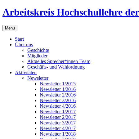
Zum
Arbeitskreis Hochschullehre d
Inhalt
springen
Menü
Start
Über uns
Geschichte
Mitglieder
Aktuelles Sprecher*innen-Team
Geschäfts- und Wahlordnung
Aktivitäten
Newsletter
Newsletter 1/2015
Newsletter 1/2016
Newsletter 2/2016
Newsletter 3/2016
Newsletter 4/2016
Newsletter 1/2017
Newsletter 2/2017
Newsletter 3/2017
Newsletter 4/2017
Newsletter 1/2018